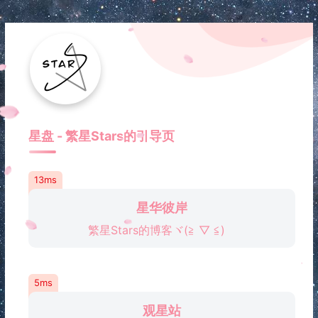
星盘 - 繁星Stars的引导页
13ms
星华彼岸
繁星Stars的博客ヾ(≧ ▽ ≦)ゝ
5ms
观星站